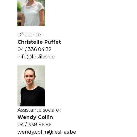
Directrice :
Christelle Puffet
04 / 336 04 32
info@leslilas.be
Assistante sociale :
Wendy Collin
04 / 338 96 96
wendy.collin@leslilas.be