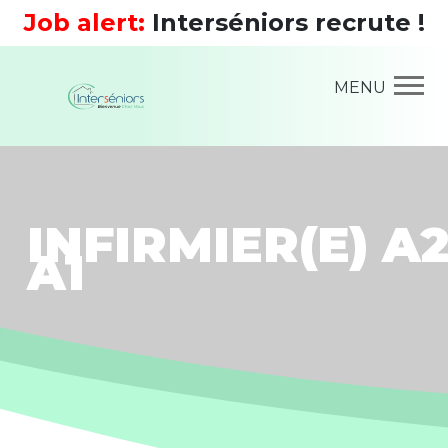
Job alert:
Interséniors recrute !
MENU
INFIRMIER(E) A2
A1