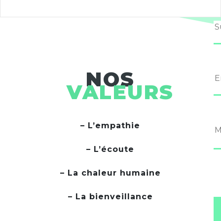
NOS
VALEURS
– L’empathie
– L’écoute
té - Citoyenneté - Accès aux soins
– La chaleur humaine
enveillance - Confort - Sécurité - Cit
– La bienveillance