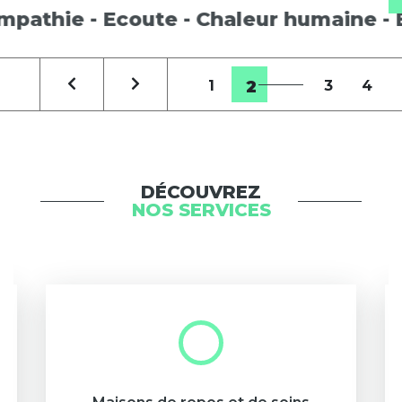
pathie - Ecoute - Chaleur humaine - Bi
Em
1
2
3
4
DÉCOUVREZ
NOS SERVICES